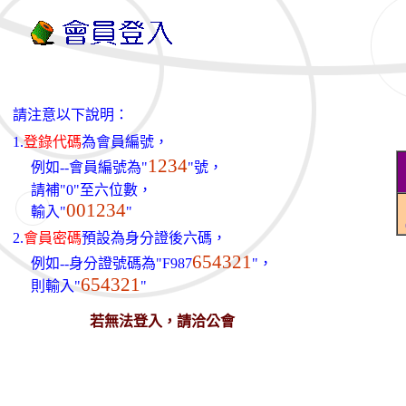
請注意以下說明：
1.
登錄代碼
為會員編號，
1234
例如--會員編號為"
"號，
請補"0"至六位數，
001234
輸入"
"
2.
會員密碼
預設為身分證後六碼，
654321
例如--身分證號碼為"F987
"，
654321
則輸入"
"
若無法登入，請洽公會