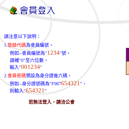
請注意以下說明：
1.
登錄代碼
為會員編號，
1234
例如--會員編號為"
"號，
請補"0"至六位數，
001234
輸入"
"
2.
會員密碼
預設為身分證後六碼，
654321
例如--身分證號碼為"F987
"，
654321
則輸入"
"
若無法登入，請洽公會