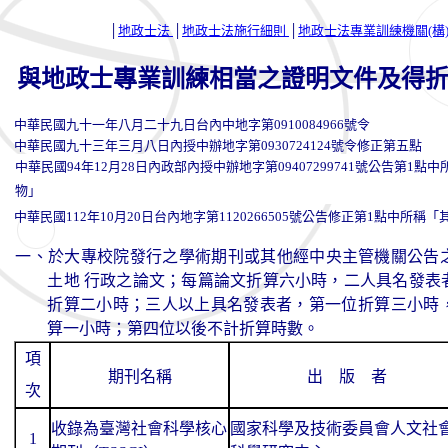
│
地政士法
│
地政士法施行細則
│
地政士法專業訓練機關(構
與地政士專業訓練相當之證明文件及得
中華民國九十一年八月二十九日台內中地字第0910084966號令
中華民國九十三年三月八日內授中辦地字第0930724124號令修正第五點
中華民國94年12月28日內政部內授中辦地字第09407299741號公告第
物」
中華民國112年10月20日台內地字第1120266505號公告修正第1點中所
一、於大專校院發行之學術期刊或其他經中央主管機關公告
土地 行政之論文；每篇論文折算六小時，二人具名發表
折算二小時；三人以上具名發表者，第一位折算三小時
算一小時；第四位以後不計折算時數。
項
期刊名稱
出 版 者
次
收錄為臺灣社會科學核心
國家科學及技術委員會人文社
1