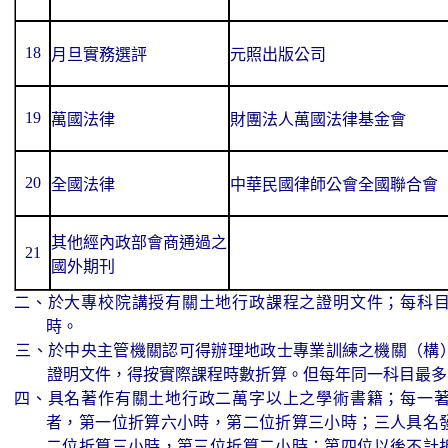
18
月旦實務選評
元照出版公司
19
萬國法律
財團法人萬國法律基金會
20
全國法律
中華民國律師公會全國聯合會
其他經內政部會商通過之
21
國外期刊
二、於大專校院講授有關土地行政課程之證明文件；每科
時。
三、於中央主管機關認可得辦理地政士專業訓練之機關（構
證明文件，得按實際課程時數折算。但每年同一科目最多
四、具名著作有關土地行政二萬字以上之學術書籍；每一
者，第一位折算六小時，第二位折算三小時；三人具名
二位折算三小時，第三位折算二小時；第四位以後不計