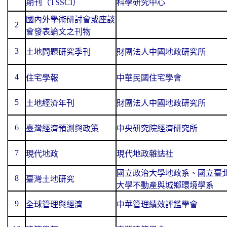
期刊（TSSCI）
科學研究中心
國內外學術研討會或座談
2
會發表論文之刊物
3
土地問題研究季刊
財團法人中國地政研究所
4
住宅學報
中華民國住宅學會
5
土地經濟年刊
財團法人中國地政研究所
6
臺灣經濟預測與政策
中央研究院經濟研究所
7
現代地政
現代地政雜誌社
國立政治大學地政系、國立臺
8
臺灣土地研究
大學不動產與城鄉環境學系
9
全球管理與經濟
中華管理績效評鑑學會